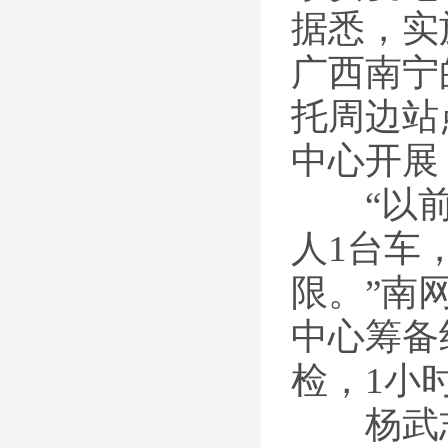
据悉，实
广西南宁
托周边站
中心开展
“
以
人
1
台车
限。
”
南
中心筹备
检，
1
小
杨武